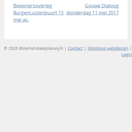
Bericht
Bewonersoverleg
Gouwe Dialoog
BurgenLustenbuurt 15
donderdag 11 mei 2017
navigatie
mei as.
© 2026 Bloemendaalplaswijck |
Contact
|
Sitestone webdesign
|
Login