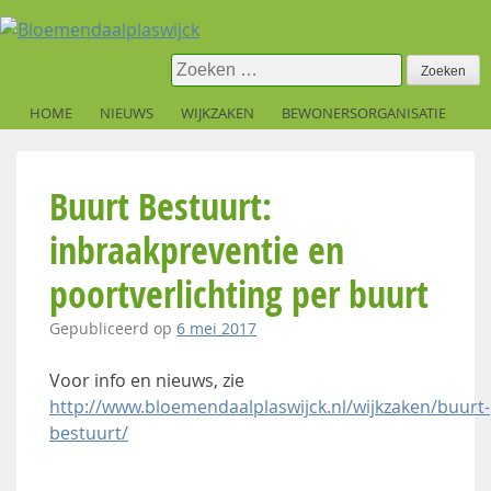
Skip
to
content
Zoeken
naar:
HOME
NIEUWS
WIJKZAKEN
BEWONERSORGANISATIE
Buurt Bestuurt:
inbraakpreventie en
poortverlichting per buurt
Gepubliceerd op
6 mei 2017
Voor info en nieuws, zie
http://www.bloemendaalplaswijck.nl/wijkzaken/buurt-
bestuurt/