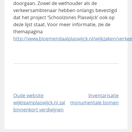
doorgaan. Zowel de wethouder als de
verkeersambtenaar hebben onlangs bevestigd
dat het project ‘Schoolzones Plaswijck’ ook op
deze lijst staat. Voor meer informatie, zie de
themapagina
http://www.bloemendaalplaswijck.nl/wijkzaken/verkee
Oude website
Inventarisatie
Bericht
wijkteamplaswijck.nl zal
monumentale bomen
navigatie
binnenkort verdwijnen