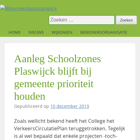
Skip
to
content
Zoeken
naar:
HOME
NIEUWS
WIJKZAKEN
BEWONERSORGANISATIE
Aanleg Schoolzones
Plaswijck blijft bij
gemeente prioriteit
houden
Gepubliceerd op
10 december 2019
Zoals wellicht bekend heeft het College het
VerkeersCirculatiePlan teruggetrokken. Tegelijk
is al wel bepaald dat enkele projecten -toch-