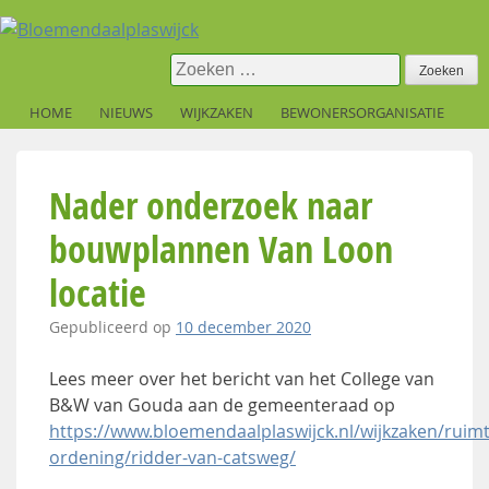
Skip
to
content
Zoeken
naar:
HOME
NIEUWS
WIJKZAKEN
BEWONERSORGANISATIE
Nader onderzoek naar
bouwplannen Van Loon
locatie
Gepubliceerd op
10 december 2020
Lees meer over het bericht van het College van
B&W van Gouda aan de gemeenteraad op
https://www.bloemendaalplaswijck.nl/wijkzaken/ruimte
ordening/ridder-van-catsweg/