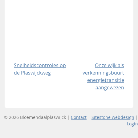
Bericht
Snelheidscontroles op
Onze wijk als
de Plaswijckweg
verkenningsbuurt
navigatie
energietransitie
aangewezen
© 2026 Bloemendaalplaswijck |
Contact
|
Sitestone webdesign
|
Login