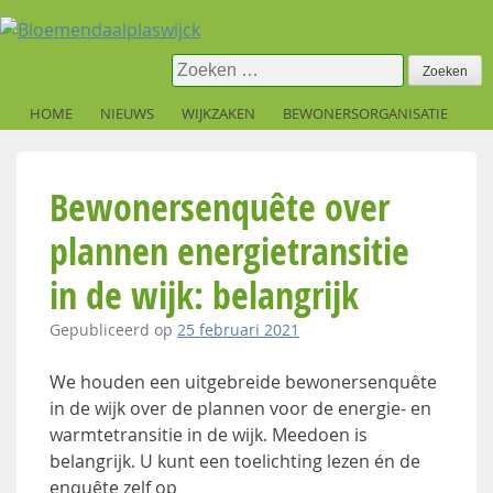
Skip
to
content
Zoeken
naar:
HOME
NIEUWS
WIJKZAKEN
BEWONERSORGANISATIE
Bewonersenquête over
plannen energietransitie
in de wijk: belangrijk
Gepubliceerd op
25 februari 2021
We houden een uitgebreide bewonersenquête
in de wijk over de plannen voor de energie- en
warmtetransitie in de wijk. Meedoen is
belangrijk. U kunt een toelichting lezen én de
enquête zelf op