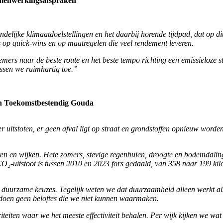
Samenwerkingsafspraken
elijke klimaatdoelstellingen en het daarbij horende tijdpad, dat op di
ns op quick-wins en op maatregelen die veel rendement leveren.
mers naar de beste route en het beste tempo richting een emissieloze
ssen we ruimhartig toe.”
Een Toekomstbestendig Gouda
 uitstoten, er geen afval ligt op straat en grondstoffen opnieuw word
n en wijken. Hete zomers, stevige regenbuien, droogte en bodemdaling.
O₂-uitstoot is tussen 2010 en 2023 fors gedaald, van 358 naar 199 kilo
 duurzame keuzes. Tegelijk weten we dat duurzaamheid alleen werkt 
r doen geen beloftes die we niet kunnen waarmaken.
iteiten waar we het meeste effectiviteit behalen. Per wijk kijken we w