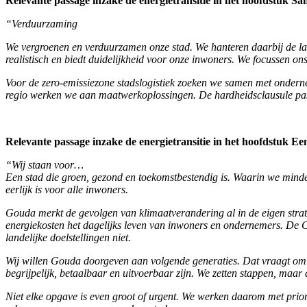
Relevante passage inzake de energietransitie in het hoofdstuk 
“Verduurzaming
We vergroenen en verduurzamen onze stad. We hanteren daarbij de land
realistisch en biedt duidelijkheid voor onze inwoners. We focussen o
Voor de zero-emissiezone stadslogistiek zoeken we samen met onderne
regio werken we aan maatwerkoplossingen. De hardheidsclausule pa
Relevante passage inzake de energietransitie in het hoofdstuk 
“Wij staan voor…
Een stad die groen, gezond en toekomstbestendig is. Waarin we minder
eerlijk is voor alle inwoners.
Gouda merkt de gevolgen van klimaatverandering al in de eigen strate
energiekosten het dagelijks leven van inwoners en ondernemers. De C
landelijke doelstellingen niet.
Wij willen Gouda doorgeven aan volgende generaties. Dat vraagt om
begrijpelijk, betaalbaar en uitvoerbaar zijn. We zetten stappen, maa
Niet elke opgave is even groot of urgent. We werken daarom met prior