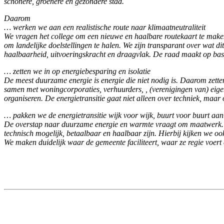
schonere, groenere en gezondere stad.
Daarom
… werken we aan een realistische route naar klimaatneutraliteit
We vragen het college om een nieuwe en haalbare routekaart te maken 
om landelijke doelstellingen te halen. We zijn transparant over wat di
haalbaarheid, uitvoeringskracht en draagvlak. De raad maakt op basi
… zetten we in op energiebesparing en isolatie
De meest duurzame energie is energie die niet nodig is. Daarom zetten
samen met woningcorporaties, verhuurders, , (verenigingen van) eige
organiseren. De energietransitie gaat niet alleen over techniek, maa
… pakken we de energietransitie wijk voor wijk, buurt voor buurt aan
De overstap naar duurzame energie en warmte vraagt om maatwerk. Ni
technisch mogelijk, betaalbaar en haalbaar zijn. Hierbij kijken we oo
We maken duidelijk waar de gemeente faciliteert, waar ze regie voer