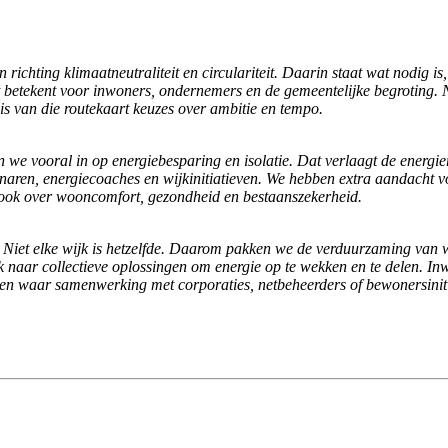
richting klimaatneutraliteit en circulariteit. Daarin staat wat nodig
t betekent voor inwoners, ondernemers en de gemeentelijke begroting. Ni
s van die routekaart keuzes over ambitie en tempo.
 we vooral in op energiebesparing en isolatie. Dat verlaagt de energie
naren, energiecoaches en wijkinitiatieven. We hebben extra aandacht vo
r ook over wooncomfort, gezondheid en bestaanszekerheid.
et elke wijk is hetzelfde. Daarom pakken we de verduurzaming van wi
k naar collectieve oplossingen om energie op te wekken en te delen. In
t en waar samenwerking met corporaties, netbeheerders of bewonersiniti