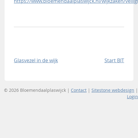
https://www.bloemendaalplaswijck.nl/wijkzaken/veil
Bericht
Glasvezel in de wijk
Start BIT
navigatie
© 2026 Bloemendaalplaswijck |
Contact
|
Sitestone webdesign
|
Login