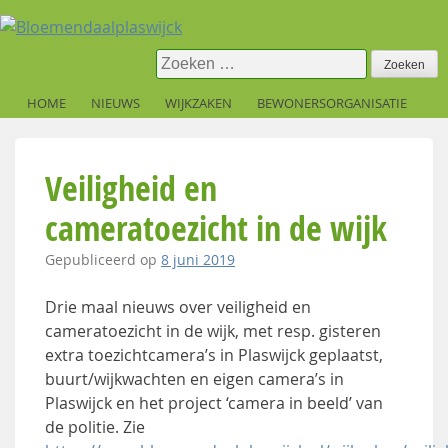
Skip
to
content
Zoeken
naar:
HOME
NIEUWS
WIJKZAKEN
BEWONERSORGANISATIE
Veiligheid en
cameratoezicht in de wijk
Gepubliceerd op
8 juni 2019
Drie maal nieuws over veiligheid en
cameratoezicht in de wijk, met resp. gisteren
extra toezichtcamera’s in Plaswijck geplaatst,
buurt/wijkwachten en eigen camera’s in
Plaswijck en het project ‘camera in beeld’ van
de politie. Zie