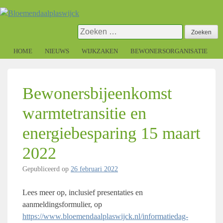
Skip
to
content
Zoeken
naar:
HOME
NIEUWS
WIJKZAKEN
BEWONERSORGANISATIE
Bewonersbijeenkomst
warmtetransitie en
energiebesparing 15 maart
2022
Gepubliceerd op
26 februari 2022
Lees meer op, inclusief presentaties en
aanmeldingsformulier, op
https://www.bloemendaalplaswijck.nl/informatiedag-