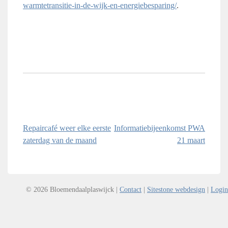
warmtetransitie-in-de-wijk-en-energiebesparing/
.
Bericht
Repaircafé weer elke eerste
Informatiebijeenkomst PWA
zaterdag van de maand
21 maart
navigatie
© 2026 Bloemendaalplaswijck |
Contact
|
Sitestone webdesign
|
Login