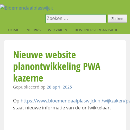
Skip
to
content
Zoeken
naar:
HOME
NIEUWS
WIJKZAKEN
BEWONERSORGANISATIE
Nieuwe website
planontwikkeling PWA
kazerne
Gepubliceerd op
28 april 2025
Op
https://www.bloemendaalplaswijck.nl/wijkzaken/p
staat nieuwe informatie van de ontwikkelaar.